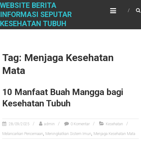
Skip
WEBSITE BERITA
to
INFORMASI SEPUTAR
content
KESEHATAN TUBUH
Tag: Menjaga Kesehatan
Mata
10 Manfaat Buah Mangga bagi
Kesehatan Tubuh
28/09/2025
admin
0 Komentar
Kesehatan
,
,
Melancarkan Pencernaan
Meningkatkan Sistem Imun
Menjaga Kesehatan Mata