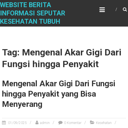
Skip
WEBSITE BERITA
to
INFORMASI SEPUTAR
content
KESEHATAN TUBUH
Tag: Mengenal Akar Gigi Dari
Fungsi hingga Penyakit
Mengenal Akar Gigi Dari Fungsi
hingga Penyakit yang Bisa
Menyerang
01/09/2025
admin
0 Komentar
Kesehatan