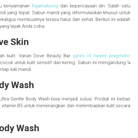
ggu kenyamanan
Rajamahjong
dan kepercayaan diri. Salah satu
di yang tepat. Sabun mandi yang diformulasikan khusus untuk
kaligus membuatnya terasa halus dan sehat. Berikut ini adalah
 yang layak Anda coba.
ve Skin
h kulit. Varian Dove Beauty Bar
gates of hades pragmatic
cocok untuk kulit sensitif dan kering. Sabun ini mengandung ¼
iap kali mandi.
ody Wash
il Ultra Gentle Body Wash bisa menjadi solusi. Produk ini bebas
 vitamin B5 untuk menenangkan dan melembapkan kulit secara
Body Wash