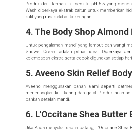
Produk dari Jerman ini memiliki pH 5.5 yang mend
Wash diperkaya ekstrak zaitun untuk memberikan h
kulit yang rusak akibat kekeringan.
4. The Body Shop Almond
Untuk pengalaman mandi yang lembut dan wangi m
Shower Cream adalah pilihan ideal. Diperkaya d
kelembapan ekstra serta cocok digunakan setiap hari
5. Aveeno Skin Relief Bod
Aveeno menggunakan bahan alami seperti oatme
menenangkan kulit kering dan gatal. Produk ini aman u
bahkan setelah mandi.
6. L’Occitane Shea Butter 
Jika Anda menyukai sabun batang, L’Occitane Shea Bu