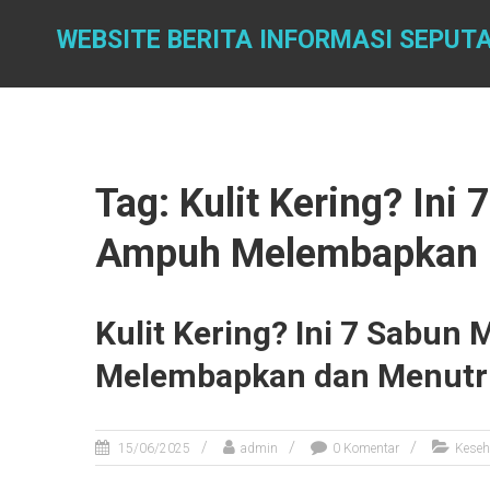
Skip
to
WEBSITE BERITA INFORMASI SEPUT
content
Tag: Kulit Kering? Ini
Ampuh Melembapkan
Kulit Kering? Ini 7 Sabu
Melembapkan dan Menutri
15/06/2025
admin
0 Komentar
Keseh