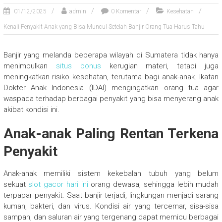
01/12/2025
admin
0 Komentar
Kesehatan
Kenali Penyakit Anak yang Bisa Muncul Setelah Banjir Orang Tua Harus Tahu
Banjir yang melanda beberapa wilayah di Sumatera tidak hanya
menimbulkan
situs bonus
kerugian materi, tetapi juga
meningkatkan risiko kesehatan, terutama bagi anak-anak. Ikatan
Dokter Anak Indonesia (IDAI) mengingatkan orang tua agar
waspada terhadap berbagai penyakit yang bisa menyerang anak
akibat kondisi ini.
Anak-anak Paling Rentan Terkena
Penyakit
Anak-anak memiliki sistem kekebalan tubuh yang belum
sekuat
slot gacor hari ini
orang dewasa, sehingga lebih mudah
terpapar penyakit. Saat banjir terjadi, lingkungan menjadi sarang
kuman, bakteri, dan virus. Kondisi air yang tercemar, sisa-sisa
sampah, dan saluran air yang tergenang dapat memicu berbagai