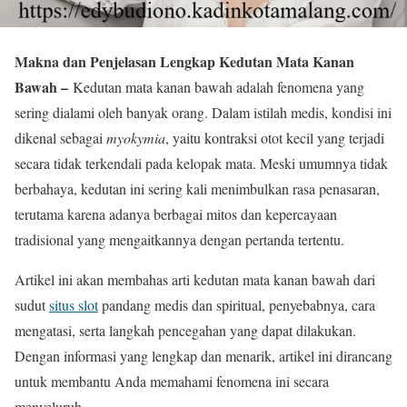
Makna dan Penjelasan Lengkap Kedutan Mata Kanan
Bawah –
Kedutan mata kanan bawah adalah fenomena yang
sering dialami oleh banyak orang. Dalam istilah medis, kondisi ini
dikenal sebagai
myokymia
, yaitu kontraksi otot kecil yang terjadi
secara tidak terkendali pada kelopak mata. Meski umumnya tidak
berbahaya, kedutan ini sering kali menimbulkan rasa penasaran,
terutama karena adanya berbagai mitos dan kepercayaan
tradisional yang mengaitkannya dengan pertanda tertentu.
Artikel ini akan membahas arti kedutan mata kanan bawah dari
sudut
situs slot
pandang medis dan spiritual, penyebabnya, cara
mengatasi, serta langkah pencegahan yang dapat dilakukan.
Dengan informasi yang lengkap dan menarik, artikel ini dirancang
untuk membantu Anda memahami fenomena ini secara
menyeluruh.