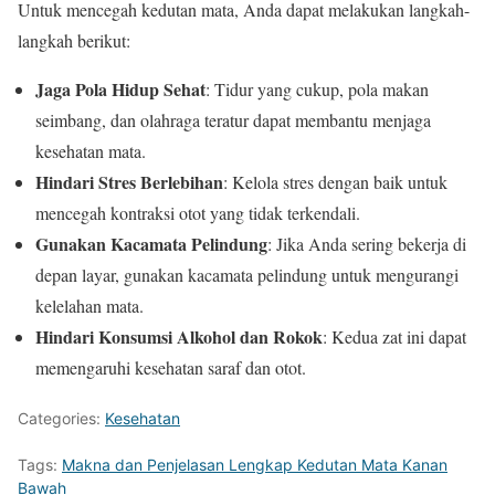
Untuk mencegah kedutan mata, Anda dapat melakukan langkah-
langkah berikut:
Jaga Pola Hidup Sehat
: Tidur yang cukup, pola makan
seimbang, dan olahraga teratur dapat membantu menjaga
kesehatan mata.
Hindari Stres Berlebihan
: Kelola stres dengan baik untuk
mencegah kontraksi otot yang tidak terkendali.
Gunakan Kacamata Pelindung
: Jika Anda sering bekerja di
depan layar, gunakan kacamata pelindung untuk mengurangi
kelelahan mata.
Hindari Konsumsi Alkohol dan Rokok
: Kedua zat ini dapat
memengaruhi kesehatan saraf dan otot.
Categories:
Kesehatan
Tags:
Makna dan Penjelasan Lengkap Kedutan Mata Kanan
Bawah