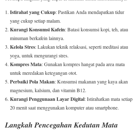
Istirahat yang Cukup
: Pastikan Anda mendapatkan tidur
yang cukup setiap malam.
Kurangi Konsumsi Kafein
: Batasi konsumsi kopi, teh, atau
minuman berkafein lainnya.
Kelola Stres
: Lakukan teknik relaksasi, seperti meditasi atau
yoga, untuk mengurangi stres.
Kompres Mata
: Gunakan kompres hangat pada area mata
untuk meredakan ketegangan otot.
Perbaiki Pola Makan
: Konsumsi makanan yang kaya akan
magnesium, kalsium, dan vitamin B12.
Kurangi Penggunaan Layar Digital
: Istirahatkan mata setiap
20 menit saat menggunakan komputer atau smartphone.
Langkah Pencegahan Kedutan Mata