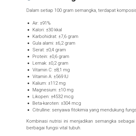
Dalam setiap 100 gram semangka, terdapat komposisi
Air: ±91%
Kalori: ±30 kkal
Karbohidrat: ±7,6 gram
Gula alami: ±6,2 gram
Serat: ±0,4 gram
Protein: ±0,6 gram
Lemak: ±0,2 gram
Vitamin C: ±8,1 mg
Vitamin A: ±569 IU
Kalium: ±112 mg
Magnesium: ±10 mg
Likopen: ±4532 mcg
Beta-karoten: ±304 mcg
Citrulline: senyawa fitokimia yang mendukung fun
Kombinasi nutrisi ini menjadikan semangka sebaga
berbagai fungsi vital tubuh.