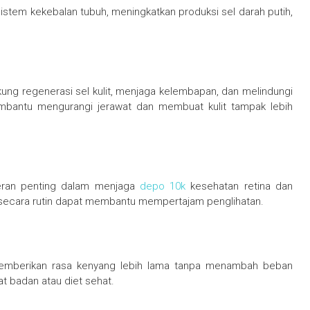
em kekebalan tubuh, meningkatkan produksi sel darah putih,
g regenerasi sel kulit, menjaga kelembapan, dan melindungi
embantu mengurangi jerawat dan membuat kulit tampak lebih
eran penting dalam menjaga
depo 10k
kesehatan retina dan
ecara rutin dapat membantu mempertajam penglihatan.
 memberikan rasa kenyang lebih lama tanpa menambah beban
at badan atau diet sehat.