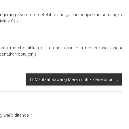
urangi nyeri otot setelah olahraga. Ini menjadikan semangka
itas fisik.
tu membersihkan ginjal dari racun dan mendukung fungsi
tukan batu ginjal.
11 Manfaat Bawang Merah untuk Kesehatan
→
g wajib ditandai
*