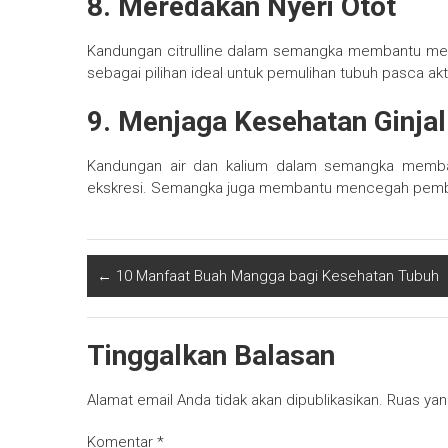
8. Meredakan Nyeri Otot
Kandungan citrulline dalam semangka membantu meng
sebagai pilihan ideal untuk pemulihan tubuh pasca aktiv
9. Menjaga Kesehatan Ginjal
Kandungan air dan kalium dalam semangka memban
ekskresi. Semangka juga membantu mencegah pemben
←
10 Manfaat Buah Mangga bagi Kesehatan Tubuh
Tinggalkan Balasan
Alamat email Anda tidak akan dipublikasikan.
Ruas yan
Komentar
*