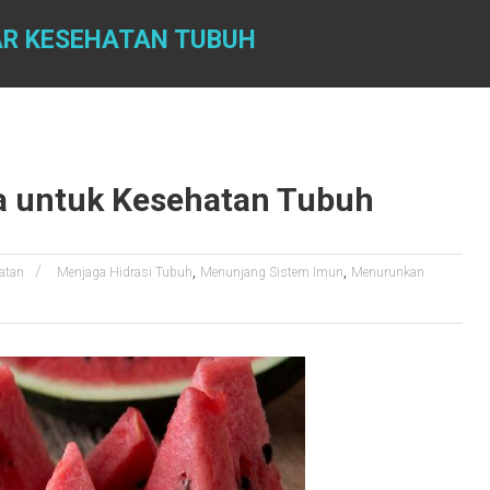
AR KESEHATAN TUBUH
 untuk Kesehatan Tubuh
,
,
atan
Menjaga Hidrasi Tubuh
Menunjang Sistem Imun
Menurunkan